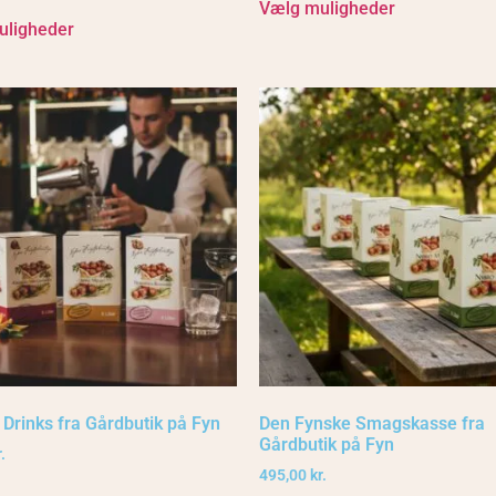
Vælg muligheder
uligheder
l Drinks fra Gårdbutik på Fyn
Den Fynske Smagskasse fra
Gårdbutik på Fyn
.
495,00
kr.