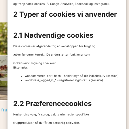
og tredjeparts-cookies (fx Google Analytics, Facebook og Instagram).
Tilføj til kurv
2 Typer af cookies vi anvender
2.1 Nødvendige cookies
Disse cookies er afgørende for, at webshoppen for frugt og
æbler fungerer korrekt. De understøtter funktioner som
indkøbskurv, login og checkout.
Eksempler:
woocommerce_cart_hash – holder styr på din indkøbskurv (session)
wordpress_logged_in_* – registrerer loginstatus (session)
2.2 Præferencecookies
 fra
Nybro’s Favoritkasse fra Gårdbutik på
Husker dine valg, fx sprog, valuta eller regionspecifikke
Fyn
495,00
kr.
frugtprodukter, så du får en personlig oplevelse.