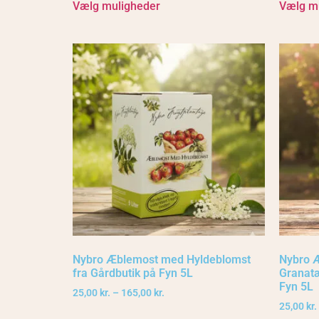
Vælg muligheder
Vælg m
Nybro Æblemost med Hyldeblomst
Nybro 
fra Gårdbutik på Fyn 5L
Granatæ
Fyn 5L
25,00
kr.
–
165,00
kr.
25,00
kr.