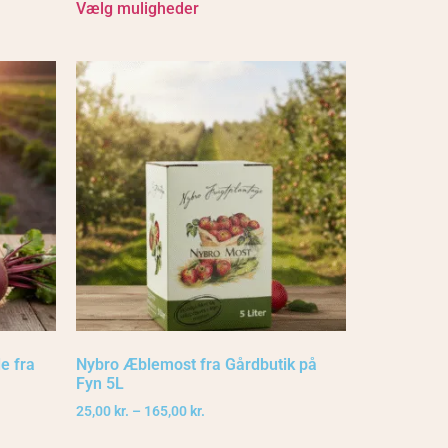
Vælg muligheder
e fra
Nybro Æblemost fra Gårdbutik på
Fyn 5L
25,00
kr.
–
165,00
kr.