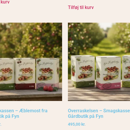
l kurv
Tilføj til kurv
kassen – Æblemost fra
Overraskelsen – Smagskasse
ik på Fyn
Gårdbutik på Fyn
.
495,00
kr.