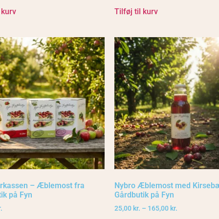
l kurv
Tilføj til kurv
kassen – Æblemost fra
Nybro Æblemost med Kirsebæ
ik på Fyn
Gårdbutik på Fyn
.
25,00
kr.
–
165,00
kr.