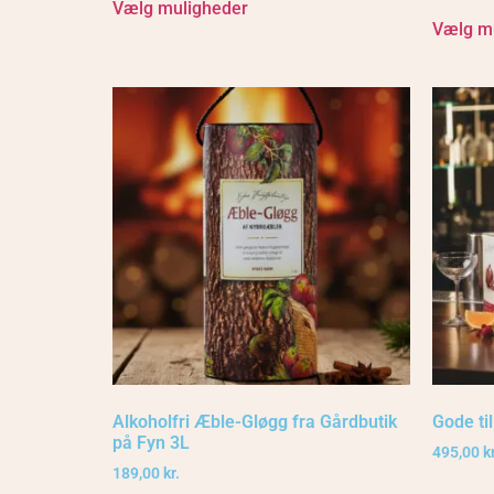
Vælg muligheder
Vælg m
Alkoholfri Æble-Gløgg fra Gårdbutik
Gode ti
på Fyn 3L
495,00
kr
189,00
kr.