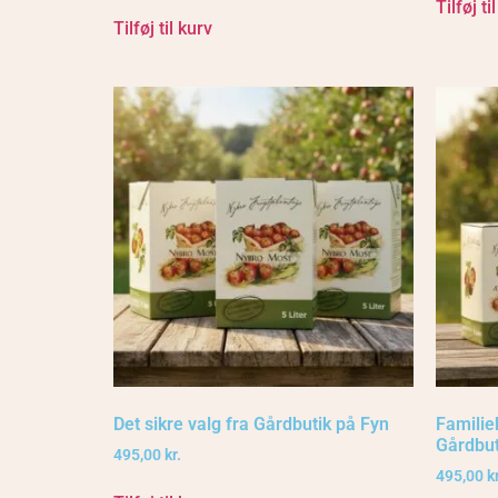
Tilføj ti
Tilføj til kurv
Det sikre valg fra Gårdbutik på Fyn
Familie
Gårdbut
495,00
kr.
495,00
kr