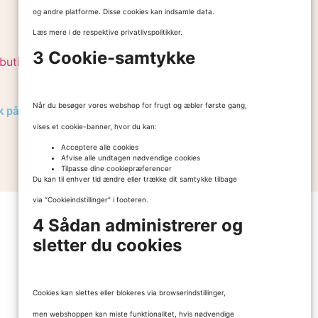
og andre platforme. Disse cookies kan indsamle data.
Vælg muligheder
Læs mere i de respektive privatlivspolitikker.
3 Cookie-samtykke
Når du besøger vores webshop for frugt og æbler første gang,
k på
Nybro Æblemost med Hyldeblomst
fra Gårdbutik på Fyn
vises et cookie-banner, hvor du kan:
25,00
kr.
–
165,00
kr.
Acceptere alle cookies
Afvise alle undtagen nødvendige cookies
Tilpasse dine cookiepræferencer
Vælg muligheder
Du kan til enhver tid ændre eller trække dit samtykke tilbage
via “Cookieindstillinger” i footeren.
4 Sådan administrerer og
sletter du cookies
Cookies kan slettes eller blokeres via browserindstillinger,
men webshoppen kan miste funktionalitet, hvis nødvendige