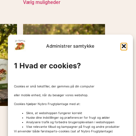
Vælg muligheder
Administrer samtykke
1 Hvad er cookies?
Cookies er små tekstfiler, der gemmes på din computer
eller mobile enhed, når du besøger vores webshop.
Cookies hjælper Nybro Frugtplantage med at:
Sikre, at webshoppen fungerer korrekt
Børnenes Yndling Smagskasse fra
Huske dine indstillinger og præferencer for frugt og æbler
Gårdbutik på Fyn
Analysere trafik og forbedre brugeroplevelsen i webshoppen
Vise relevante tilbud og kampagner på frugt og andre produkter
495,00
kr.
Vi anvender både førsteparts-cookies (sat af Nybro Frugtplantage)