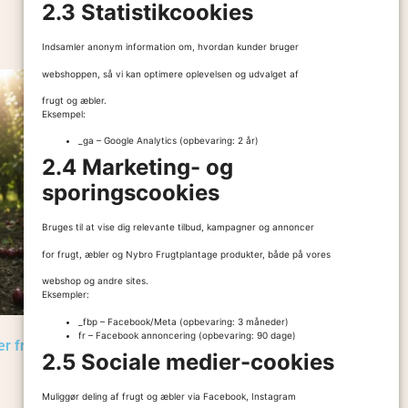
2.3 Statistikcookies
Tilføj til kurv
Indsamler anonym information om, hvordan kunder bruger
webshoppen, så vi kan optimere oplevelsen og udvalget af
frugt og æbler.
Eksempel:
_ga – Google Analytics (opbevaring: 2 år)
2.4 Marketing- og
sporingscookies
Bruges til at vise dig relevante tilbud, kampagner og annoncer
for frugt, æbler og Nybro Frugtplantage produkter, både på vores
webshop og andre sites.
Eksempler:
_fbp – Facebook/Meta (opbevaring: 3 måneder)
fr – Facebook annoncering (opbevaring: 90 dage)
r fra
Nybro Æblemost med Jordbær fra
2.5 Sociale medier-cookies
Gårdbutik på Fyn
25,00
kr.
–
165,00
kr.
Muliggør deling af frugt og æbler via Facebook, Instagram