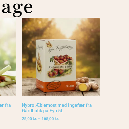
tage
r fra
Nybro Æblemost med Ingefær fra
Gårdbutik på Fyn 5L
25,00
kr.
–
165,00
kr.