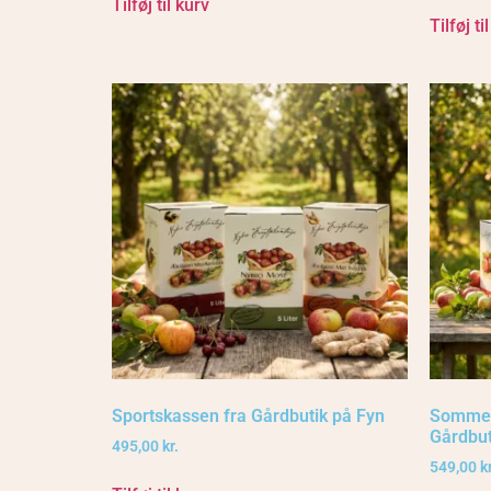
Tilføj til kurv
Tilføj ti
Sportskassen fra Gårdbutik på Fyn
Sommer
Gårdbut
495,00
kr.
549,00
kr