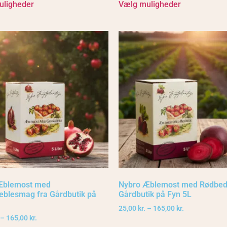
uligheder
Vælg muligheder
Æblemost med
Nybro Æblemost med Rødbed
blesmag fra Gårdbutik på
Gårdbutik på Fyn 5L
25,00
kr.
–
165,00
kr.
–
165,00
kr.