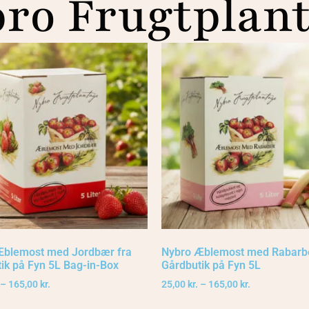
ro Frugtplan
Æblemost med Jordbær fra
Nybro Æblemost med Rabarbe
ik på Fyn 5L Bag-in-Box
Gårdbutik på Fyn 5L
–
165,00
kr.
25,00
kr.
–
165,00
kr.