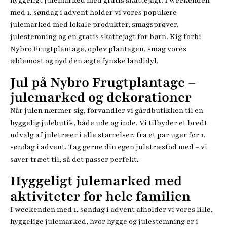
hyggeligt julemarked med gratis skattejagt. I weekenden
med 1. søndag i advent holder vi vores populære
julemarked med lokale produkter, smagsprøver,
julestemning og en gratis skattejagt for børn. Kig forbi
Nybro Frugtplantage, oplev plantagen, smag vores
æblemost og nyd den ægte fynske landidyl.
Jul på Nybro Frugtplantage –
julemarked og dekorationer
Når julen nærmer sig, forvandler vi gårdbutikken til en
hyggelig julebutik, både ude og inde. Vi tilbyder et bredt
udvalg af juletræer i alle størrelser, fra et par uger før 1.
søndag i advent. Tag gerne din egen juletræsfod med – vi
saver træet til, så det passer perfekt.
Hyggeligt julemarked med
aktiviteter for hele familien
I weekenden med 1. søndag i advent afholder vi vores lille,
hyggelige julemarked, hvor hygge og julestemning er i