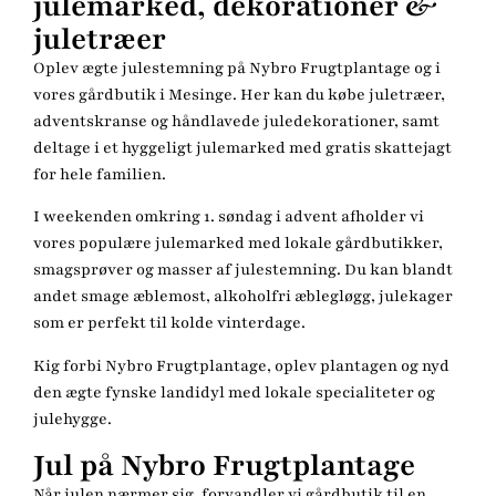
julemarked, dekorationer &
juletræer
Oplev ægte julestemning på Nybro Frugtplantage og i
vores gårdbutik i Mesinge. Her kan du købe juletræer,
adventskranse og håndlavede juledekorationer, samt
deltage i et hyggeligt julemarked med gratis skattejagt
for hele familien.
I weekenden omkring 1. søndag i advent afholder vi
vores populære julemarked med lokale gårdbutikker,
smagsprøver og masser af julestemning. Du kan blandt
andet smage æblemost, alkoholfri æblegløgg, julekager
som er perfekt til kolde vinterdage.
Kig forbi Nybro Frugtplantage, oplev plantagen og nyd
den ægte fynske landidyl med lokale specialiteter og
julehygge.
Jul på Nybro Frugtplantage
Når julen nærmer sig, forvandler vi gårdbutik til en