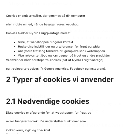
klageportal (ODR-platformen):
https://ec.europa.eu/odr
Cookies er små tekstfiler, der gemmes på din computer
Særligt for fødevarer
eller mobile enhed, når du besøger vores webshop.
Hvis din klage drejer sig om en fødevare, der kan være
Cookies hjælper Nybro Frugtplantage med at:
sundhedsskadelig, eller du ønsker at indberette et
Sikre, at webshoppen fungerer korrekt
fødevareproblem, kan du kontakte:
Huske dine indstillinger og præferencer for frugt og æbler
Analysere trafik og forbedre brugeroplevelsen i webshoppen
Fødevarestyrelsen
Vise relevante tilbud og kampagner på frugt og andre produkter
Vi anvender både førsteparts-cookies (sat af Nybro Frugtplantage)
Glasværksvej 48, 4230 Skælskør
og tredjeparts-cookies (fx Google Analytics, Facebook og Instagram).
Tlf.: 72 27 69 00
E-mail: fvst@fvst.dk
2 Typer af cookies vi anvender
www.foedevarestyrelsen.dk
Persondata
2.1 Nødvendige cookies
Vi behandler dine personoplysninger fortroligt og kun i
forbindelse med ordrebehandling, levering og
Disse cookies er afgørende for, at webshoppen for frugt og
kundeservice.
æbler fungerer korrekt. De understøtter funktioner som
Læs mere i vores [persondatapolitik] (indsæt link, hvis I
indkøbskurv, login og checkout.
har en separat side).