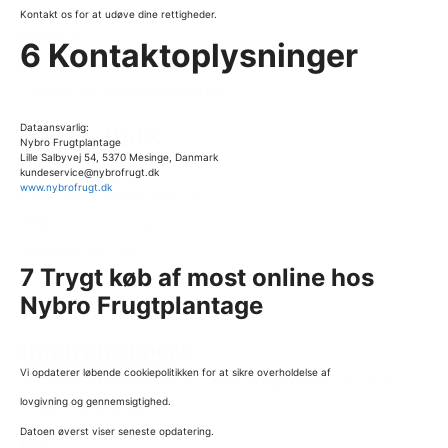
Retur
Kontakt os for at udøve dine rettigheder.
Betaling
6 Kontaktoplysninger
Handelsbetingelser
Cookie og privatlivspolitik
Dataansvarlig:
Nyttige links
Nybro Frugtplantage
Lille Salbyvej 54, 5370 Mesinge, Danmark
Gårdbutik på Fyn
kundeservice@nybrofrugt.dk
www.nybrofrugt.dk
Pluk-selv-æbler på Fyn
Æblemost på Fyn
Mosteri på Fyn
7 Trygt køb af most online hos
Æblegløgg uden alkohol
Nybro Frugtplantage
FAQ
Kontrolrapport
Vi opdaterer løbende cookiepolitikken for at sikre overholdelse af
Se Fødevarestyrelsens smiley-rapporter for Nybro
lovgivning og gennemsigtighed.
Frugt Gårdbutik
Datoen øverst viser seneste opdatering.