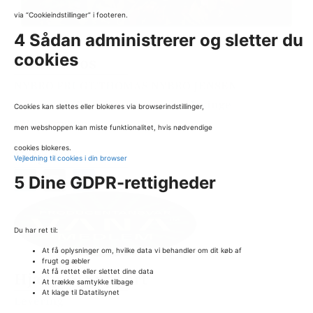
via “Cookieindstillinger” i footeren.
4 Sådan administrerer og sletter du
cookies
Kontakt os
NYBRO FRUGT/THOMAS NYBRO JENSEN
Adresse: Lille Salbyvej 54, 5370 Mesinge
Cookies kan slettes eller blokeres via browserindstillinger,
CVR: 18756382
men webshoppen kan miste funktionalitet, hvis nødvendige
cookies blokeres.
Følg os
Vejledning til cookies i din browser
5 Dine GDPR-rettigheder
Du har ret til:
At få oplysninger om, hvilke data vi behandler om dit køb af
frugt og æbler
At få rettet eller slettet dine data
Hjælp & Support
At trække samtykke tilbage
At klage til Datatilsynet
Levering