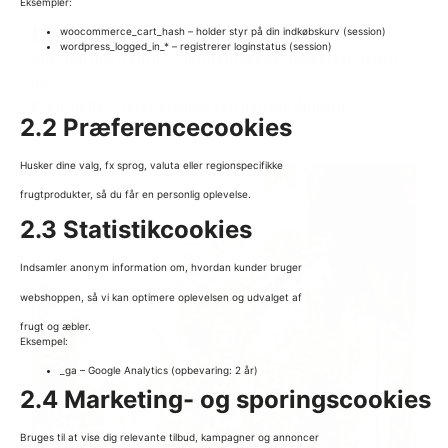
Eksempler:
Lovvalg og værneting
woocommerce_cart_hash – holder styr på din indkøbskurv (session)
wordpress_logged_in_* – registrerer loginstatus (session)
Alle køb hos Nybro Frugtplantage er underlagt dansk
lov.
Eventuelle tvister afgøres ved danske domstole.
2.2 Præferencecookies
Husker dine valg, fx sprog, valuta eller regionspecifikke
frugtprodukter, så du får en personlig oplevelse.
2.3 Statistikcookies
Indsamler anonym information om, hvordan kunder bruger
webshoppen, så vi kan optimere oplevelsen og udvalget af
frugt og æbler.
Eksempel:
_ga – Google Analytics (opbevaring: 2 år)
2.4 Marketing- og sporingscookies
Bruges til at vise dig relevante tilbud, kampagner og annoncer