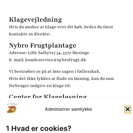
Klagevejledning
Hvis du ønsker at klage over dit køb, bedes du først
kontakte os direkte:
Nybro Frugtplantage
Adresse: Lille Salbyvej 54, 5370 Mesinge
E-mail: kundeservice@nybrofrugt.dk
Vi bestræber os på at løse sagen i fællesskab.
Hvis det ikke lykkes at finde en løsning, kan du som
forbruger indgive en klage til:
Center for Klageløsning
Nævnenes Hus
Administrer samtykke
Toldboden 2, 8800 Viborg
Website: www.naevneneshus.dk
1 Hvad er cookies?
Du kan også anvende EU-Kommissionens online