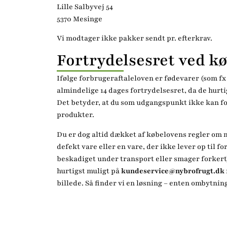
Lille Salbyvej 54
5370 Mesinge
Vi modtager ikke pakker sendt pr. efterkrav.
Fortrydelsesret ved kø
Ifølge forbrugeraftaleloven er fødevarer (som f
almindelige 14 dages fortrydelsesret, da de hurti
Det betyder, at du som udgangspunkt ikke kan fo
produkter.
Du er dog altid dækket af købelovens regler om 
defekt vare eller en vare, der ikke lever op til f
beskadiget under transport eller smager forkert
hurtigst muligt på
kundeservice@nybrofrugt.dk
billede. Så finder vi en løsning – enten ombytning