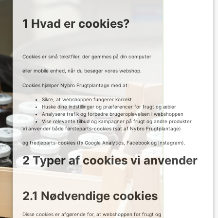
1 Hvad er cookies?
Cookies er små tekstfiler, der gemmes på din computer
eller mobile enhed, når du besøger vores webshop.
Cookies hjælper Nybro Frugtplantage med at:
Sikre, at webshoppen fungerer korrekt
Huske dine indstillinger og præferencer for frugt og æbler
Analysere trafik og forbedre brugeroplevelsen i webshoppen
Vise relevante tilbud og kampagner på frugt og andre produkter
Vi anvender både førsteparts-cookies (sat af Nybro Frugtplantage)
og tredjeparts-cookies (fx Google Analytics, Facebook og Instagram).
2 Typer af cookies vi anvender
2.1 Nødvendige cookies
Disse cookies er afgørende for, at webshoppen for frugt og