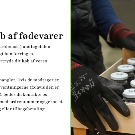
b af fødevarer
x æblemost) undtaget den
gt kan forringes.
rtryde dit køb af vores
mangler. Hvis du modtager en
orventningerne (fx hvis den er
), bedes du kontakte os
med ordrenummer og gerne et
 eller tilbagebetaling.