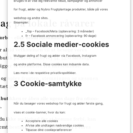
Bruges til at vise dig relevante tilbud, kampagner og annoncer
for frugt, æbler og Nybro Frugtplantage produkter, både på vores
webshop og andre sites.
ag på lokale råvarer
Eksempler:
_fbp – Facebook/Meta (opbevaring: 3 måneder)
fr – Facebook annoncering (opbevaring: 90 dage)
orbi – eller bestil hjemmefra
2.5 Sociale medier-cookies
r altid velkommen til at besøge vores
Muliggør deling af frugt og æbler via Facebook, Instagram
butik på Lille Salbyvej 54, 5370 Mesinge,
og andre platforme. Disse cookies kan indsamle data.
ligger få kilometer fra Kerteminde.
Læs mere i de respektive privatlivspolitikker.
og oplev frugten, stemningen og sæsonen
3 Cookie-samtykke
 tæt på.
butikken er åben alle ugens dage fra 06:00-
Når du besøger vores webshop for frugt og æbler første gang,
.
vises et cookie-banner, hvor du kan:
du ikke mulighed for at komme forbi, kan
Acceptere alle cookies
Afvise alle undtagen nødvendige cookies
emt bestille udvalgte produkter i vores
Tilpasse dine cookiepræferencer