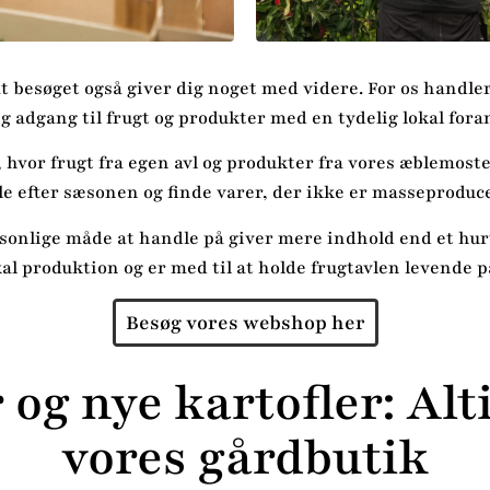
at besøget også giver dig noget med videre. For os handle
ig adgang til frugt og produkter med en tydelig lokal fora
 hvor frugt fra egen avl og produkter fra vores æblemoste
e efter sæsonen og finde varer, der ikke er masseproduc
nlige måde at handle på giver mere indhold end et hurti
kal produktion og er med til at holde frugtavlen levende p
Besøg vores webshop her
og nye kartofler: Alti
vores gårdbutik