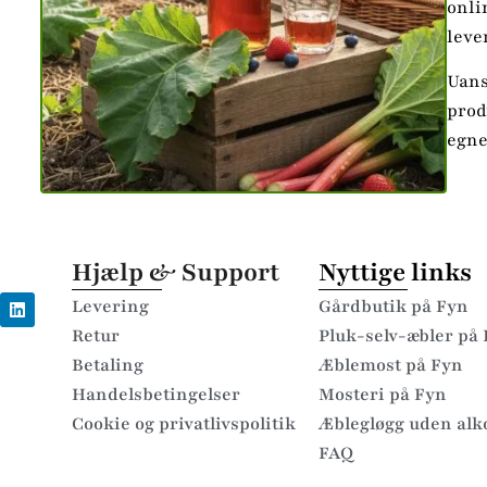
onli
leve
Uans
prod
egne
Hjælp & Support
Nyttige links
Levering
Gårdbutik på Fyn
Retur
Pluk-selv-æbler på
Betaling
Æblemost på Fyn
Handelsbetingelser
Mosteri på Fyn
Cookie og privatlivspolitik
Æblegløgg uden alk
FAQ