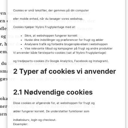
Cookies er små tekstfiler, der gemmes på din computer
en sammen med friske, danske jordbær
eller mobile enhed, når du besøger vores webshop.
en er der, kan du hos os finde jordbær, der
Cookies hjælper Nybro Frugtplantage med at:
ler, som stadig er faste og friske. Senere
 og fra midt august til oktober har du
Sikre, at webshoppen fungerer korrekt
Huske dine indstillinger og præferencer for frugt og æbler
r, hvor du selv kan gå i plantagen og vælge
Analysere trafik og forbedre brugeroplevelsen i webshoppen
Vise relevante tilbud og kampagner på frugt og andre produkter
jem.
Vi anvender både førsteparts-cookies (sat af Nybro Frugtplantage)
og tredjeparts-cookies (fx Google Analytics, Facebook og Instagram).
 du får råvarer, når de er bedst. Det gør
2 Typer af cookies vi anvender
 smag med hjem og bruge den i både
l gæster – uanset om det er sommerens bær
2.1 Nødvendige cookies
lokalt producerede og høstet på det rette
Disse cookies er afgørende for, at webshoppen for frugt og
mere tydelig, og der er mindre behov for at
æbler fungerer korrekt. De understøtter funktioner som
kenet.
indkøbskurv, login og checkout.
Eksempler: