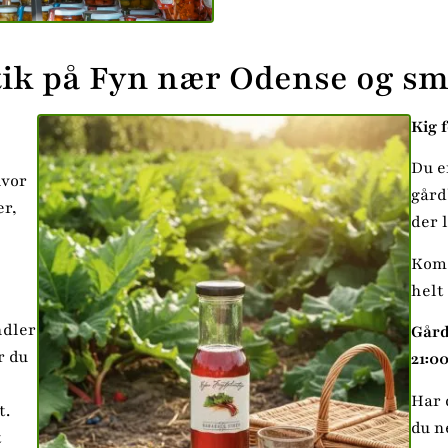
ik på Fyn nær Odense og sm
Kig f
Du e
hvor
gård
er,
der 
Kom 
helt
ndler
Gård
r du
21:00
Har 
t.
du n
t