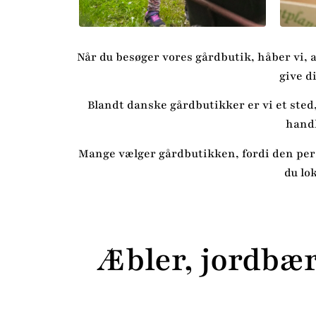
Når du besøger vores gårdbutik, håber vi, 
give d
Blandt danske gårdbutikker er vi et sted,
handl
Mange vælger gårdbutikken, fordi den perso
du lo
Æbler, jordbær 