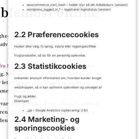
woocommerce_cart_hash – holder styr på din indkøbskurv (session)
æblemost online
wordpress_logged_in_* – registrerer loginstatus (session)
2.2 Præferencecookies
ghed for at kigge forbi gårdbutikken, kan
s udvalg af æblemost gennem vores
online
Husker dine valg, fx sprog, valuta eller regionspecifikke
frugtprodukter, så du får en personlig oplevelse.
2.3 Statistikcookies
ra Fyn
,
som vi presser af danske æbler
. Når du bestiller æblemost hos os, får du
Indsamler anonym information om, hvordan kunder bruger
r let at bruge i hverdagen og samtidig
webshoppen, så vi kan optimere oplevelsen og udvalget af
mmer gæster.
frugt og æbler.
Eksempel:
r varerne, men får stadig smagen af fynske
_ga – Google Analytics (opbevaring: 2 år)
øren. For mange er det en enkel måde at
2.4 Marketing- og
iden er knap.
sporingscookies