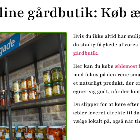
line gårdbutik: Køb 
Hvis du ikke altid har muli
du stadig få glæde af vore
gårdbutik
.
Her kan du købe
æblemost f
med fokus på den rene smag
et naturligt produkt, der e
egner sig godt, når der ko
Du slipper for at køre efte
æbler leveret direkte til d
vælge lokalt på, også når t