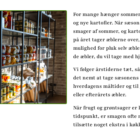
For mange hænger sommer
og nye kartofler. Når sæson
smager af sommer, og kartof
på året tager æblerne over,
mulighed for pluk selv æble
de æbler, du vil tage med h
Vi følger årstiderne tæt, så
det nemt at tage sæsonens
hverdagens måltider og ti
eller efterårets æbler.
Når frugt og grøntsager er 
tidspunkt, er smagen ofte 
tilsætte noget ekstra i køk