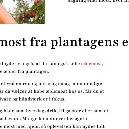
bagning eller most, hvor f
ost fra plantagens 
ilbyder vi også, at du kan også købe
æblemost
,
te æbler fra plantagen.
et ved en ren og naturlig smag uden unødige
år du vælger at købe æblemost hos os, får du et
åvare og håndværk er i fokus.
 både som hverdagsdrik, til gæster eller som et
og sodavand. Mange kombinerer besøget i
e most med hjem, så oplevelsen kan nydes lidt