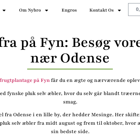
0
Om Nybro
Engros
Kontakt Os
 fra på Fyn: Besøg vor
nær Odense
frugtplantage på Fyn
får du en ægte og nærværende opleve
 fynske pluk selv æbler, hvor du selv går blandt træerne 
smag.
 fra Odense i en lille by, der hedder Mesinge. Her skift
pluk selv æbler fra midt august og frem til oktober, hvor 
sin bedste side.