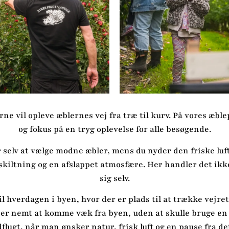
rne vil opleve æblernes vej fra træ til kurv. På vores æbl
og fokus på en tryg oplevelse for alle besøgende.
r selv at vælge modne æbler, mens du nyder den friske lu
g skiltning og en afslappet atmosfære. Her handler det ik
sig selv.
 til hverdagen i byen, hvor der er plads til at trække ve
er nemt at komme væk fra byen, uden at skulle bruge en h
dflugt, når man ønsker natur, frisk luft og en pause fra de