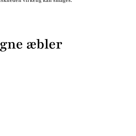
riskheden virkelig kan smages.
egne æbler