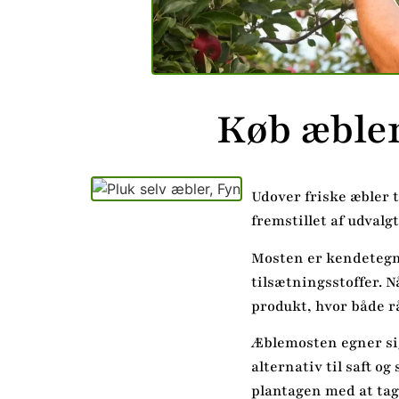
Køb æblem
Udover friske æbler t
fremstillet af udvalg
Mosten er kendetegn
tilsætningsstoffer. N
produkt, hvor både r
Æblemosten egner sig
alternativ til saft 
plantagen med at tag