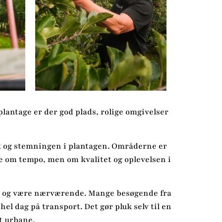
eplantage er der god plads, rolige omgivelser
ft og stemningen i plantagen. Områderne er
ke om tempo, men om kvalitet og oplevelsen i
jret og være nærværende. Mange besøgende fra
el dag på transport. Det gør pluk selv til en
t urbane.