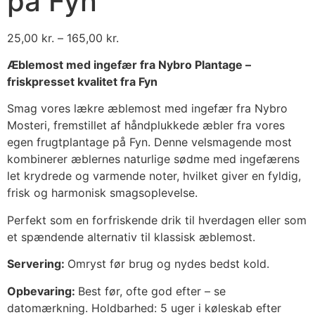
på Fyn
25,00
kr.
–
165,00
kr.
Æblemost med ingefær fra Nybro Plantage –
friskpresset kvalitet fra Fyn
Smag vores lækre æblemost med ingefær fra Nybro
Mosteri, fremstillet af håndplukkede æbler fra vores
egen frugtplantage på Fyn. Denne velsmagende most
kombinerer æblernes naturlige sødme med ingefærens
let krydrede og varmende noter, hvilket giver en fyldig,
frisk og harmonisk smagsoplevelse.
Perfekt som en forfriskende drik til hverdagen eller som
et spændende alternativ til klassisk æblemost.
Servering:
Omryst før brug og nydes bedst kold.
Opbevaring:
Best før, ofte god efter – se
datomærkning. Holdbarhed: 5 uger i køleskab efter