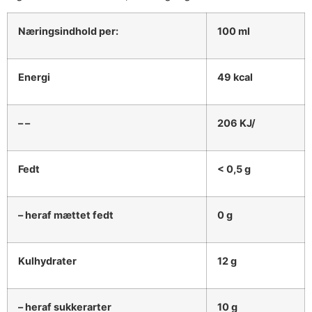
Næringsindhold per:
100 ml
Energi
49 kcal
– –
206 KJ/
Fedt
< 0,5 g
– heraf mættet fedt
0 g
Kulhydrater
12 g
– heraf sukkerarter
10 g