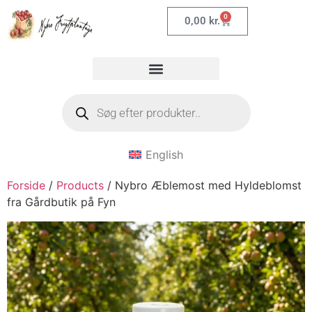
0
0,00
kr.
English
Forside
/
Products
/ Nybro Æblemost med Hyldeblomst
fra Gårdbutik på Fyn