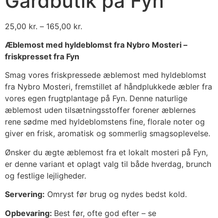
Gårdbutik på Fyn
25,00
kr.
–
165,00
kr.
Æblemost med hyldeblomst fra Nybro Mosteri –
friskpresset fra Fyn
Smag vores friskpressede æblemost med hyldeblomst
fra Nybro Mosteri, fremstillet af håndplukkede æbler fra
vores egen frugtplantage på Fyn. Denne naturlige
æblemost uden tilsætningsstoffer forener æblernes
rene sødme med hyldeblomstens fine, florale noter og
giver en frisk, aromatisk og sommerlig smagsoplevelse.
Ønsker du ægte æblemost fra et lokalt mosteri på Fyn,
er denne variant et oplagt valg til både hverdag, brunch
og festlige lejligheder.
Servering:
Omryst før brug og nydes bedst kold.
Opbevaring:
Best før, ofte god efter – se