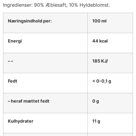
Ingredienser: 90% Æblesaft, 10% Hyldeblomst.
Næringsindhold per:
100 ml
Energi
44 kcal
– –
185 KJ/
Fedt
< 0-0,1 g
– heraf mættet fedt
0 g
Kulhydrater
11 g