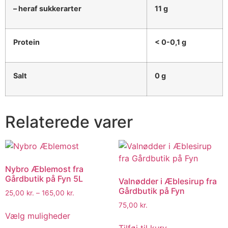
– heraf sukkerarter
11 g
Protein
< 0-0,1 g
Salt
0 g
Relaterede varer
Nybro Æblemost fra
Gårdbutik på Fyn 5L
Valnødder i Æblesirup fra
Gårdbutik på Fyn
25,00
kr.
–
165,00
kr.
75,00
kr.
Vælg muligheder